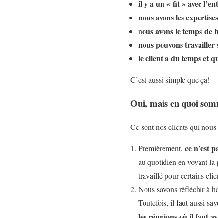
il y a un « fit » avec l’en
nous avons les expertises
ous avons le temps de b
n
nous pouvons travailler s
le client a du temps et q
C’est aussi simple que ça!
Oui, mais en quoi somm
Ce sont nos clients qui nous
ce n’est p
Premièrement,
au quotidien en voyant la 
travaillé pour certains cli
Nous savons réfléchir à ha
Toutefois, il faut aussi sa
les réunions où il faut