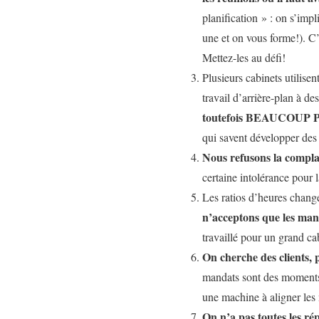
planification » : on s’imp
une et on vous forme!). C’e
Mettez-les au défi!
Plusieurs cabinets utilise
travail d’arrière-plan à 
toutefois BEAUCOUP 
qui savent développer des
Nous refusons la compl
certaine intolérance pour l
Les ratios d’heures change
n’acceptons que les mand
travaillé pour un grand ca
On cherche des clients,
mandats sont des moments p
une machine à aligner les
On n’a pas toutes les ré