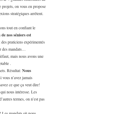
de projets, on vous en propose
exions stratégiques arrêtent.
ons tout en confiant le
 de nos séniors est
t des praticiens expérimentés
mer des mandats…
défaut, mais nous avons une
ptable .
Nous
nets. Résultat:
Si vous n’avez jamais
savez ce que ça veut dire!
s qui nous intéresse. Les
’autres termes, on n’est pas
e!
Les mandats où nous