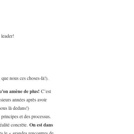
 leader!
 que nous ces choses-là!).
 qu’on amène de plus!
C’est
sieurs années après avoir
 nous là dedans!)
 principes et des processus.
On est dans
réalité concrète.
ès le « grandes rencontres de