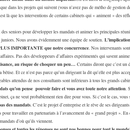
lique dans les projets qui suivent (vous n’avez pas de métho de gestion 
st là que les interventions de certains cabinets qui « animent » des réfl
nt des seniors pour développer les mandats et animer les principales réuni
L’implication
des juniors. Nous avons évidemment une équipe de soutien.
PLUS IMPORTANTE que notre concurrence
. Nos intervenants son
 affaires. Pas des développeurs d’affaires expérimentés qui savent ani
aisance, au risque de choquer un peu…
Certains diront que c’est un 
a bêtise. Et ce n’est pas parce qu’un dirigeant la dit qu’elle est plus acce
ables attendus de nos consultants sont inférieurs à tous les grands cabi
ats qu’on pense pouvoir faire et vous avez toute notre attention
. 
binet, ça ne veut probablement rien dire pour vous. Si c’est le cas, vous 
 pas des mandats
. C’est le projet d’entreprise et le rêve de ses dirigeant
our travailler en partenariats à l’avancement du « grand projet ». En d
 mandats d’où qu’ils viennent.
ponses et toutes les réponses ne sont pas bonnes pour tout le mond