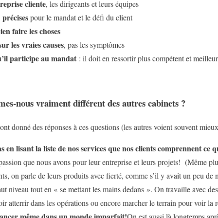
treprise cliente
, les dirigeants et leurs équipes
 précises
pour le mandat et le défi du client
ien faire les choses
ur les vraies causes
, pas les symptômes
u’il participe au mandat
: il doit en ressortir plus compétent et meilleur
es-nous vraiment différent des autres cabinets ?
 ont donné des réponses à ces questions (les autres voient souvent mieux
as en lisant la liste de nos services que nos clients comprennent ce
passion que nous avons pour leur entreprise et leurs projets! (Même plu
ents, on parle de leurs produits avec fierté, comme s’il y avait un peu de
ut niveau tout en « se mettant les mains dedans ». On travaille avec des
voir atterrir dans les opérations ou encore marcher le terrain pour voir la 
 avancer même dans un monde imparfait!
On est aussi là longtemps apr