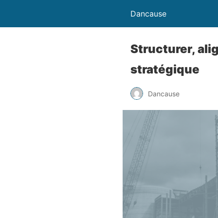
Dancause
Structurer, alig
stratégique
Dancause