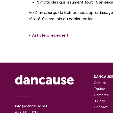
5 mots clés qui résument tout :
Connexio
Voilà un aperçu du fruit de nos apprentissage
réalité. On est loin du copier-coller.
< Article précédent
DANCAUS
Culture
Équipe
Carrières
B Corp
info@dancause.net
Contact
418-681-0268