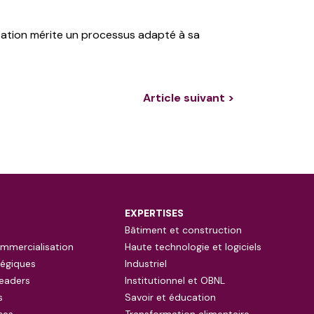
isation mérite un processus adapté à sa
Article suivant >
EXPERTISES
Bâtiment et construction
mmercialisation
Haute technologie et logiciels
tégiques
Industriel
eaders
Institutionnel et OBNL
s
Savoir et éducation