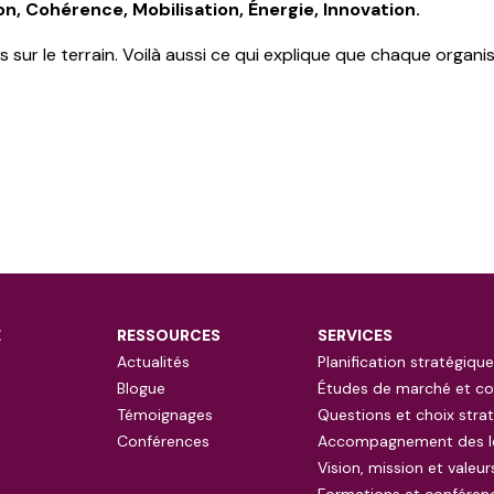
n, Cohérence, Mobilisation, Énergie, Innovation.
s sur le terrain. Voilà aussi ce qui explique que chaque organ
E
RESSOURCES
SERVICES
Actualités
Planification stratégique
Blogue
Études de marché et co
Témoignages
Questions et choix stra
Conférences
Accompagnement des l
Vision, mission et valeur