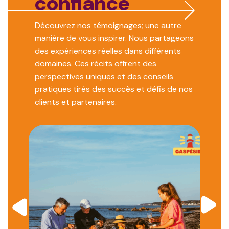
confiance
Découvrez nos témoignages; une autre
manière de vous inspirer. Nous partageons
des expériences réelles dans différents
domaines. Ces récits offrent des
perspectives uniques et des conseils
pratiques tirés des succès et défis de nos
clients et partenaires.