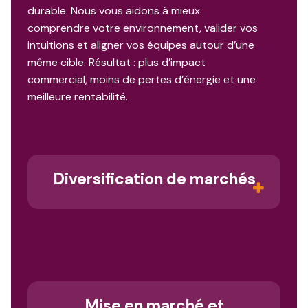
durable. Nous vous aidons à mieux
comprendre votre environnement, valider vos
intuitions et aligner vos équipes autour d’une
même cible. Résultat : plus d’impact
commercial, moins de pertes d’énergie et une
meilleure rentabilité.
Diversification de marchés
Repérez les bons segments, adaptez
votre offre et allez chercher de
nouvelles parts de marché.
Mise en marché et