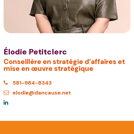
Élodie Petitclerc
Conseillère en stratégie d’affaires et
mise en œuvre stratégique
581-984-8343
elodie@dancause.net