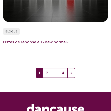
BLOGUE
Pistes de réponse au «new normal»
1
2
…
4
»