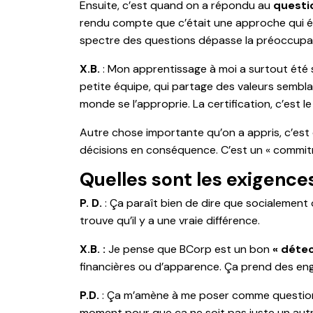
Ensuite, c’est quand on a répondu au
questi
rendu compte que c’était une approche qui éta
spectre des questions dépasse la préoccupa
X.B.
: Mon apprentissage à moi a surtout été 
petite équipe, qui partage des valeurs semblab
monde se l’approprie. La certification, c’est le
Autre chose importante qu’on a appris, c’est qu
décisions en conséquence. C’est un « commitm
Quelles sont les exigences
P. D.
: Ça paraît bien de dire que socialement 
trouve qu’il y a une vraie différence.
X.B. :
Je pense que BCorp est un bon
« détec
financières ou d’apparence. Ça prend des enga
P.D.
: Ça m’amène à me poser comme question : 
moment pour que ça ne soit pas juste un autre