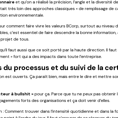
onnaire
et qu’on a réalisé la précision, l’angle et la diversité d
it très loin des approches classiques « de remplissage de cas
tion environnementale.
sur comment faire vivre les valeurs BCorp, surtout au niveau
les, c’est essentiel de faire descendre la bonne information,
 projet de tous.
’il faut aussi que ce soit porté par la haute direction. Il fau
ent » fort qui a des impacts dans toute l’entreprise.
 du processus et du suivi de la cert
on est ouverts. Ça paraît bien, mais entre le dire et mettre 
teur à bullshit »
pour ça. Parce que tu ne peux pas obtenir la 
gements forts des organisations et ça doit venir d’elles.
Comment trouver dans l’intensité quotidienne et dans la formu
 point à l’ordre du jour. Il faut s’assurer de se réserver du