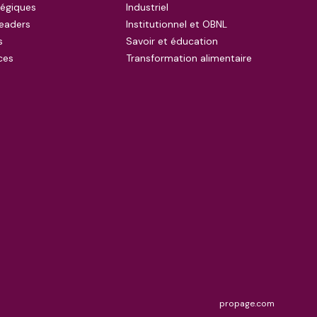
tégiques
Industriel
eaders
Institutionnel et OBNL
s
Savoir et éducation
ces
Transformation alimentaire
propage.com