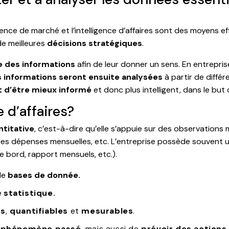
ence de marché et l’intelligence d’affaires sont des moyens e
e meilleures
décisions stratégiques
.
 des informations
afin de leur donner un sens. En entrepri
 informations seront ensuite analysées
à partir de différ
st d’être mieux informé
et donc plus intelligent, dans le but
e d’affaires?
ntitative
, c’est-à-dire qu’elle s’appuie sur des observations
, les dépenses mensuelles, etc. L’entreprise possède souvent u
 bord, rapport mensuels, etc.).
 de
bases de donnée.
e
statistique.
es
,
quantifiables
et
mesurables
.
 phénomène passé
, mais aussi de
prévoir des actions