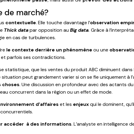
ce de marché?
lus
contextuelle
. Elle touche davantage l’
observation empi
le
Thick data
par opposition au
Big data
.
Grâce à l’interpréta
gie en cas de turbulences.
dre
le contexte derrière un phénomène
ou une
observati
 et parfois ses contradictions.
se statistique, que les ventes du produit ABC diminuent dans l
e situation peut grandement varier si on se fie uniquement à l’
s choses
. Une discussion en profondeur avec des actants du 
eau concurrent dans la région ou un effet de mode.
nvironnement d’affaires
et les
enjeux
qui le dominent, qu’i
concurrentiels.
 accéder à des informations
. L’analyste en intelligence 