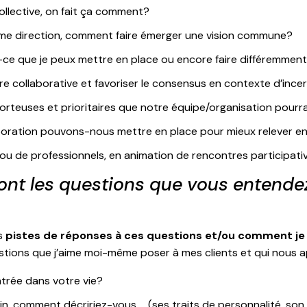
collective, on fait ça comment?
ême direction, comment faire émerger une vision commune?
-ce que je peux mettre en place ou encore faire différemmen
 collaborative et favoriser le consensus en contexte d’ince
 porteuses et prioritaires que notre équipe/organisation pour
oration pouvons-nous mettre en place pour mieux relever en
 ou de professionnels, en animation de rencontres participativ
sont les questions que vous entende
s
pistes de réponses à ces questions et/ou comment je 
 questions que j’aime moi-même poser à mes clients et qui nou
trée dans votre vie?
in, comment décririez-vous … (ses traits de personnalité, son c