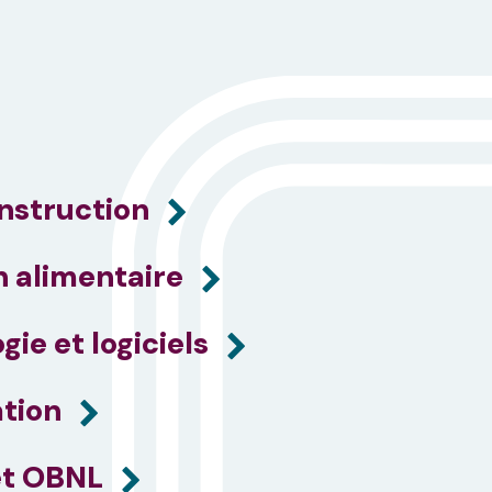
nstruction
 alimentaire
ie et logiciels
ation
 et OBNL