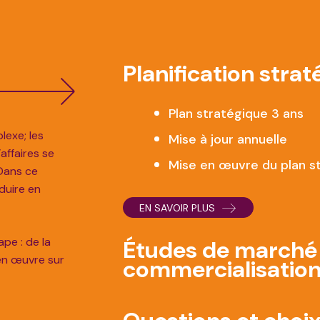
Planification stra
Plan stratégique 3 ans
lexe; les
Mise à jour annuelle
affaires se
Mise en œuvre du plan s
 Dans ce
aduire en
EN SAVOIR PLUS
pe : de la
Études de marché
 en œuvre sur
commercialisatio