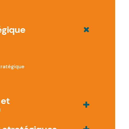
tégique
tratégique
 et
n