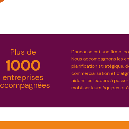
Plus de
Dancause est une firme-cons
Nous accompagnons les ent
1000
planification stratégique, d
commercialisation et d’ali
entreprises
aidons les leaders à passer de
accompagnées
mobiliser leurs équipes et à