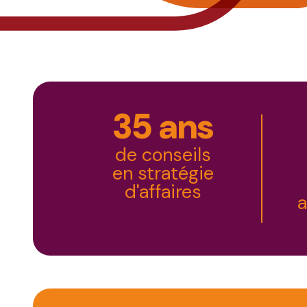
35 ans
de conseils
en stratégie
d'affaires