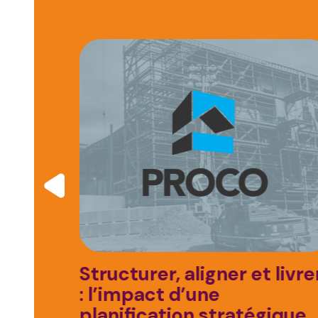
Structurer, aligner et livre
on
: l’impact d’une
marché
planification stratégique