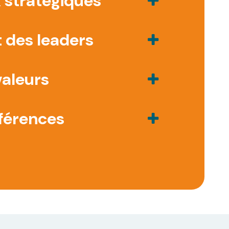
 stratégiques
des leaders
valeurs
férences